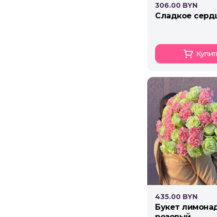
306.00 BYN
cладкое серд
Купит
435.00 BYN
букет лимонадно-
розовый