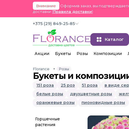
Внимание
Оформив заказ, вы подтверждаете
доставки (
Правила доставки
)
+375 (29) 849-25-85
Каталог
Акции
Букеты
Розы
Композиции
Florance
Розы
Букеты и композиции
151 роза
25 роз
51 роза
в виде се
белые розы
двухцветные розы
жел
оранжевые розы
пионовидные розы
Горшечные
растения