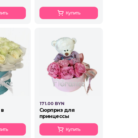
пить
Купить
171.00 BYN
сюрприз для
принцессы
пить
Купить