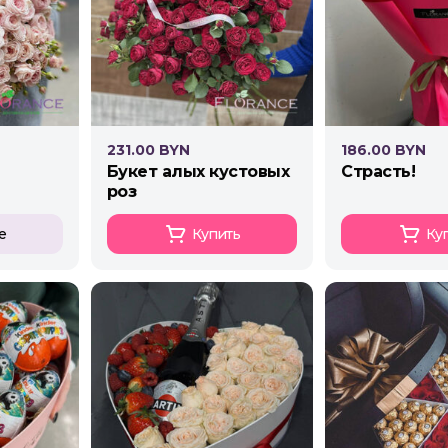
231.00 BYN
186.00 BYN
букет алых кустовых
страсть!
роз
е
Купить
Ку