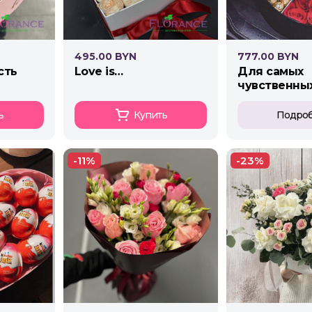
495.00 BYN
777.00 BYN
сть
love is…
для самых
чувственны
ь
Купить
Подро
-11%
-23%