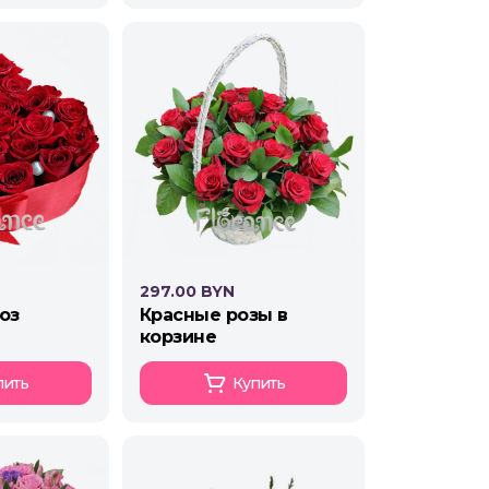
297.00 BYN
роз
красные розы в
корзине
пить
Купить