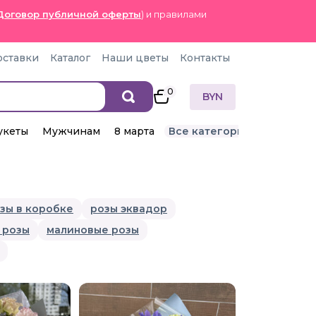
Договор публичной оферты
) и правилами
оставки
Каталог
Наши цветы
Контакты
0
BYN
укеты
Мужчинам
8 марта
Все категории
зы в коробке
розы эквадор
 розы
малиновые розы