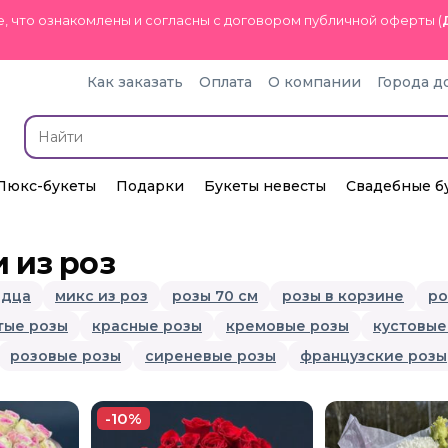
, что ознакомлены и согласны с договором публичной оферты (
Как заказать
Оплата
О компании
Города д
Люкс-букеты
Подарки
Букеты невесты
Свадебные б
 из роз
рдца
микс из роз
розы 70 см
розы в корзине
ро
тые розы
красные розы
кремовые розы
кустовые
розовые розы
сиреневые розы
французские розы
-10%