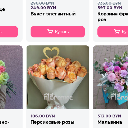
276.00 BYN
735.00 BYN
249.00 BYN
597.00 BYN
це
букет элегантный
корзина французских
роз
ь
Купить
Ку
186.00 BYN
513.00 BYN
персиковые розы
мальвина