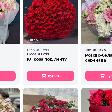
1233.00 BYN
186.00 BYN
1122.00 BYN
розово-белая
101 роза под ленту
серенада
ь
Купить
Ку