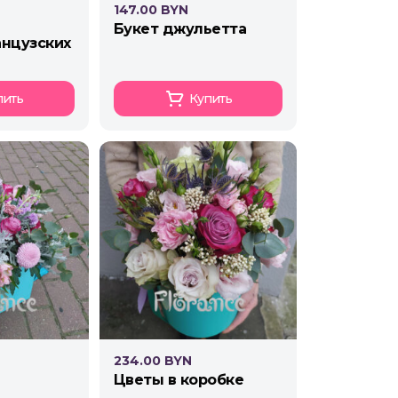
147.00 BYN
букет джульетта
пить
Купить
234.00 BYN
цветы в коробке