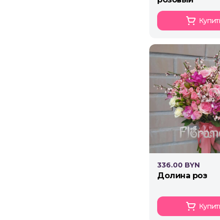
Купит
336.00 BYN
долина роз
Купит