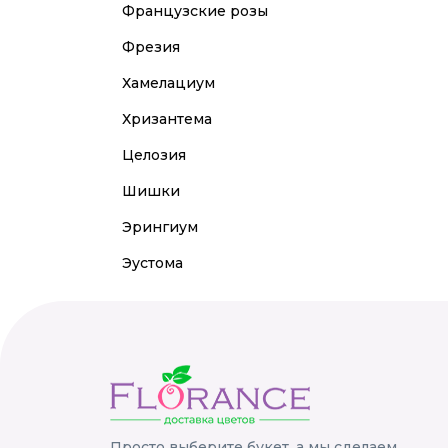
Французские розы
Фрезия
Хамелациум
Хризантема
Целозия
Шишки
Эрингиум
Эустома
Просто выберите букет, а мы сделаем