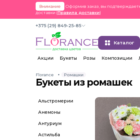
Внимание
Оформив заказ, вы подтверждаете
доставки (
Правила доставки
)
+375 (29) 849-25-85
Каталог
Акции
Букеты
Розы
Композиции
Florance
Ромашки
Букеты из ромашек
Альстромерии
Анемоны
Антуриум
Астильба