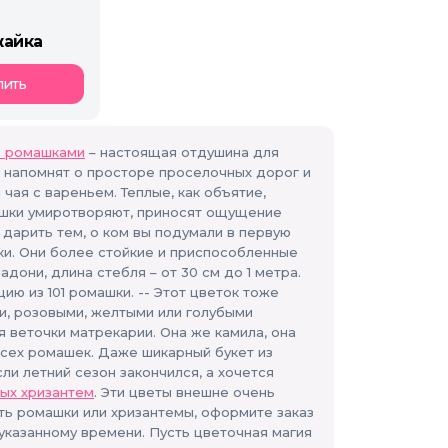
жайка
пить
с ромашками
– настоящая отдушина для
ы напомнят о просторе проселочных дорог и
чая с вареньем. Теплые, как объятие,
омашки умиротворяют, приносят ощущение
 дарить тем, о ком вы подумали в первую
ки. Они более стойкие и приспособленные
дони, длина стебля – от 30 см до 1 метра.
ию из 101 ромашки. -- Этот цветок тоже
и, розовыми, желтыми или голубыми
я веточки матрекарии. Она же камила, она
всех ромашек. Даже шикарный букет из
ли летний сезон закончился, а хочется
вых хризантем
. Эти цветы внешне очень
ить ромашки или хризантемы, оформите заказ
 указанному времени. Пусть цветочная магия