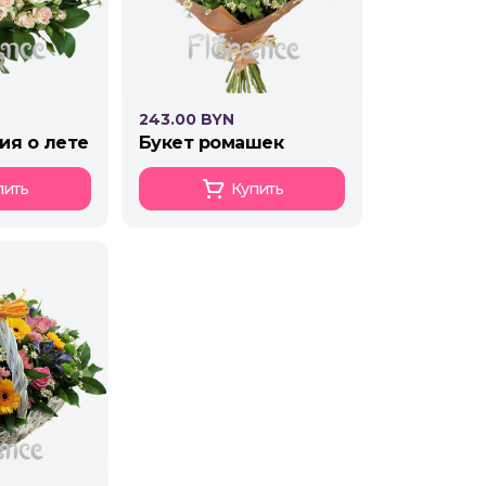
243.00 BYN
ия о лете
букет ромашек
пить
Купить