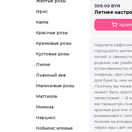
Желтые розы
309.00 BYN
Ирис
летнее настр
Калла
Купит
Красные розы
Кремовые розы
Надоела пафоснос
городского жител
Кустовые розы
полей, о свежести
родные, как улыб
Лилия
естественности п
очередь, при сло
Львиный зев
для букета, чем и
Малиновые розы
Поэтому вы можете
может быть экзот
Маттиола
лепестками! -- В 
же танацетум, он
Мимоза
красных роз эти 
ромашкового тепл
Нарцисс
похожи на ромашк
через наш сайт и
Нобилис еловые