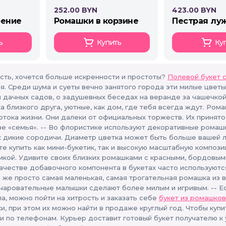
252.00 BYN
423.00 BYN
оение
ромашки в корзине
пестрая лу
ь
Купить
Ку
ть, хочется больше искренности и простоты?
Полевой букет 
я. Среди шума и суеты вечно занятого города эти милые цвет
 дачных садов, о задушевных беседах на веранде за чашечкой 
ка близкого друга, уютные, как дом, где тебя всегда ждут. Р
отока жизни. Они далеки от официальных торжеств. Их принято
ве «семья». -- Во флористике используют декоративные ромаш
х дикие сородичи. Диаметр цветка может быть больше вашей ла
 купить как мини-букетик, так и высокую масштабную композиц
икой. Удивите своих близких ромашками с красными, бордовым
качестве добавочного компонента в букетах часто используютс
а же просто самая маленькая, самая трогательная ромашка из 
очаровательные малышки сделают более милым и игривым. -- Ес
а, можно пойти на хитрость и заказать себе
букет из ромашко
и, при этом их можно найти в продаже круглый год. Чтобы куп
ли по телефонам. Курьер доставит готовый букет получателю к