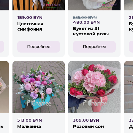
189.00 BYN
555.00 BYN
2
480.00 BYN
цветочная
букет розовых
букет из 31
симфония
к
кустовой розы
Подробнее
Подробнее
513.00 BYN
309.00 BYN
3
рь
мальвина
розовый сон