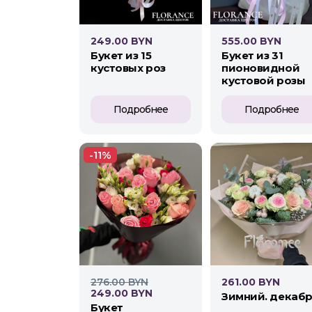
249.00 BYN
555.00 BYN
букет из 15
букет из 31
кустовых роз
пионовидной
кустовой розы
Подробнее
Подробнее
-11%
276.00 BYN
261.00 BYN
249.00 BYN
зимний. декаб
букет