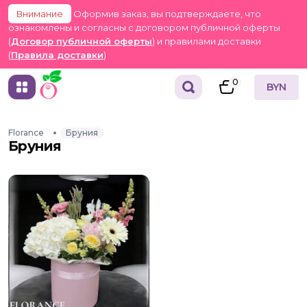
Внимание
Оформив заказ, вы подтверждаете, что
ознакомлены и согласны с договором публичной оферты
(
Договор публичной оферты
) и правилами доставки
(
Правила доставки
)
0
BYN
Florance
Бруния
Бруния