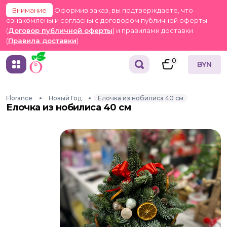
Внимание
Оформив заказ, вы подтверждаете, что
ознакомлены и согласны с договором публичной оферты
(
Договор публичной оферты
) и правилами доставки
(
Правила доставки
)
0
BYN
Florance
Новый Год
Елочка из нобилиса 40 см
Елочка из нобилиса 40 см