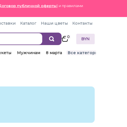
Договор публичной оферты
) и правилами
оставки
Каталог
Наши цветы
Контакты
0
BYN
укеты
Мужчинам
8 марта
Все категории