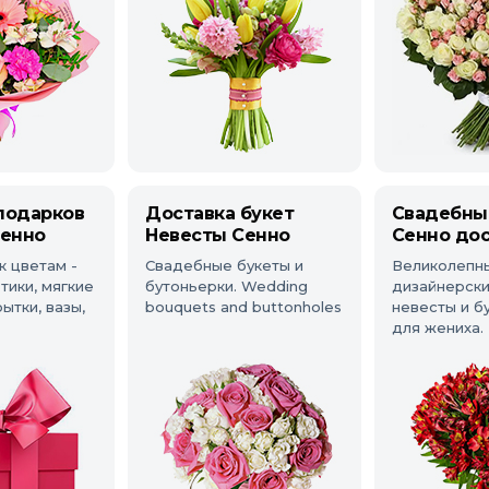
подарков
Доставка букет
Свадебны
Сенно
Невесты Сенно
Сенно дос
к цветам -
Свадебные букеты и
Великолепн
тики, мягкие
бутоньерки. Wedding
дизайнерски
ытки, вазы,
bouquets and buttonholes
невесты и б
для жениха.