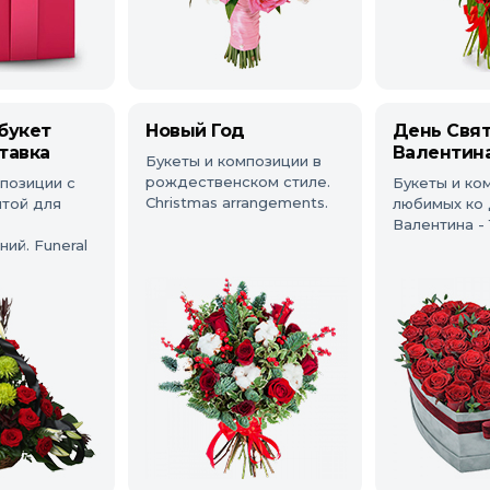
букет
Новый Год
День Свя
тавка
Валентин
Букеты и композиции в
рождественском стиле.
позиции с
Букеты и ко
Christmas arrangements.
нтой для
любимых ко 
Валентина -
ий. Funeral