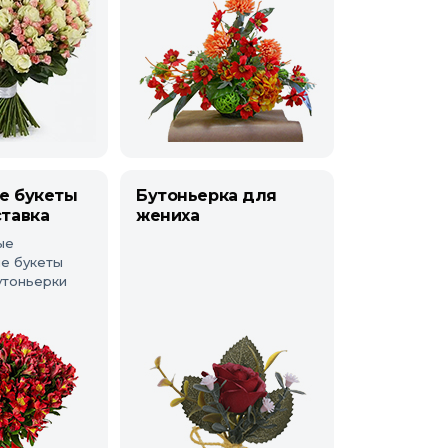
е букеты
Бутоньерка для
тавка
жениха
ые
е букеты
утоньерки