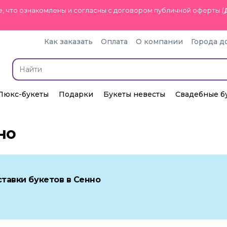
, что ознакомлены и согласны с договором публичной оферты (
Как заказать
Оплата
О компании
Города д
Люкс-букеты
Подарки
Букеты невесты
Свадебные б
но
тавки букетов в Сенно