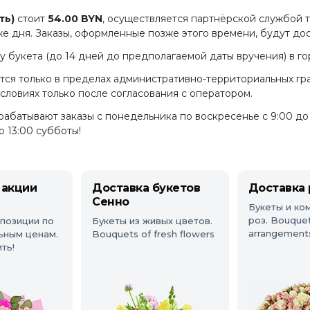
ть)
стоит
54.00 BYN
, осуществляется партнёрской службой 
о же дня. Заказы, оформленные позже этого времени, будут д
 букета (до 14 дней до предполагаемой даты вручения) в г
тся только в пределах административно-территориальных гр
ловиях только после согласования с оператором.
батывают заказы с понедельника по воскресенье с 9:00 до 1
о 13:00 субботы!
 акции
Доставка букетов
Доставка 
Сенно
Букеты и ко
роз. Bouque
мпозиции по
Букеты из живых цветов.
arrangements
ьным ценам.
Bouquets of fresh flowers
ть!