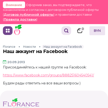
Внимание
Оформив заказ, вы подтверждаете, что
ознакомлены и согласны с договором публичной оферты
(
Договор публичной оферты
) и правилами доставки
(
Правила доставки
)
0
BYN
Florance
Новости
Наш аккаунт на Facebook
Наш аккаунт на Facebook
20.09.2013
Присоединяйтесь к нашей группе на Facebook:
https://www.facebook.com/groups/888251604540541/
Будем рады ответить на все ваши вопросы )